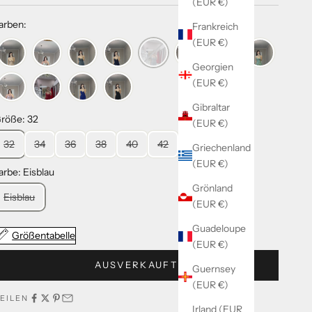
(EUR €)
arben:
Frankreich
(EUR €)
Georgien
(EUR €)
Gibraltar
röße: 32
(EUR €)
32
34
36
38
40
42
Griechenland
(EUR €)
arbe: Eisblau
Grönland
Eisblau
(EUR €)
Guadeloupe
Größentabelle
(EUR €)
AUSVERKAUFT
Guernsey
(EUR €)
EILEN
Irland (EUR