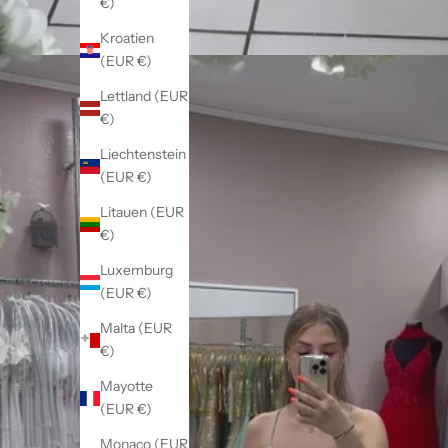
€)
Kroatien
(EUR €)
Lettland (EUR
€)
Liechtenstein
(EUR €)
Litauen (EUR
€)
Luxemburg
(EUR €)
Malta (EUR
€)
Mayotte
(EUR €)
Monaco (EUR