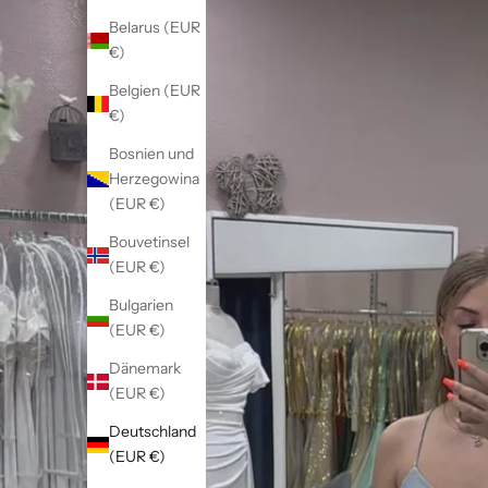
Belarus (EUR
€)
Belgien (EUR
€)
Bosnien und
Herzegowina
(EUR €)
Bouvetinsel
(EUR €)
Bulgarien
(EUR €)
Dänemark
(EUR €)
Deutschland
(EUR €)