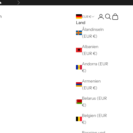
🔥
Vor
Kundenkontoseite 
Suche öffnen
Warenkorb 
n
EUR €
Land
Ålandinseln
(EUR €)
Albanien
(EUR €)
Andorra (EUR
€)
Armenien
(EUR €)
Belarus (EUR
€)
Belgien (EUR
€)
Bosnien und