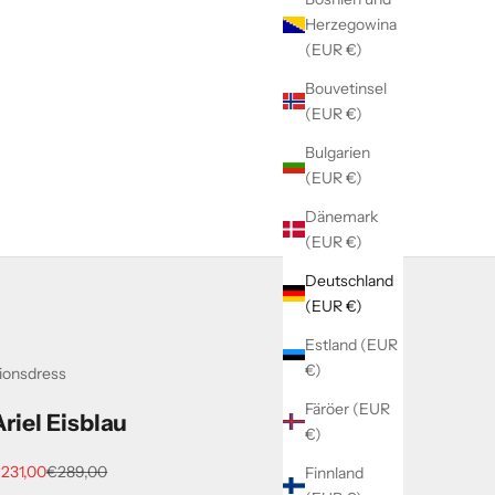
Herzegowina
(EUR €)
Bouvetinsel
(EUR €)
Bulgarien
(EUR €)
Dänemark
(EUR €)
Deutschland
(EUR €)
Estland (EUR
€)
ionsdress
Färöer (EUR
Ariel Eisblau
€)
ngebot
Regulärer Preis
231,00
€289,00
Finnland