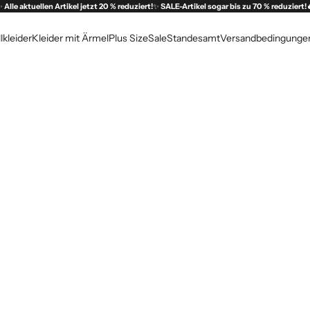
✨
Alle aktuellen Artikel jetzt 20 % reduziert!
✨
SALE-Artikel sogar bis zu 70 % reduziert!
lkleider
Kleider mit Ärmel
Plus Size
Sale
Standesamt
Versandbedingunge