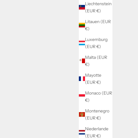
Liechtenstein
(EUR €)
Litauen (EUR
€)
Luxemburg
(EUR €)
Malta (EUR
€)
Mayotte
(EUR €)
Monaco (EUR
€)
Montenegro
(EUR €)
Niederlande
(EUR €)