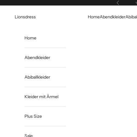
Zum Inhalt springen
Zurück
Lionsdress
Home
Abendkleider
Abibal
Home
Abendkleider
Abiballkleider
Kleider mit Ärmel
Plus Size
Sale