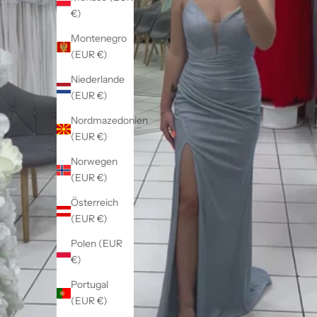
€)
Montenegro
(EUR €)
Niederlande
(EUR €)
Nordmazedonien
(EUR €)
Norwegen
(EUR €)
Österreich
(EUR €)
Polen (EUR
€)
Portugal
(EUR €)