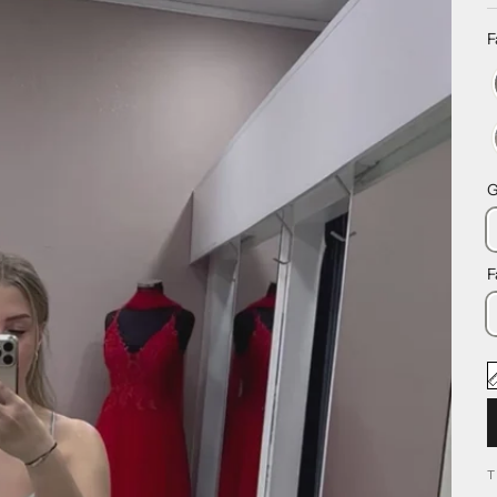
F
G
F
T