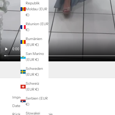
Republik
Moldau (EUR
€)
Réunion (EUR
€)
Rumänien
(EUR €)
San Marino
(EUR €)
Schweden
(EUR €)
Schweiz
(EUR €)
Impressum
Serbien (EUR
€)
Datenschutzerklärung
Slowakei
Rückerstattungsrichtlinie