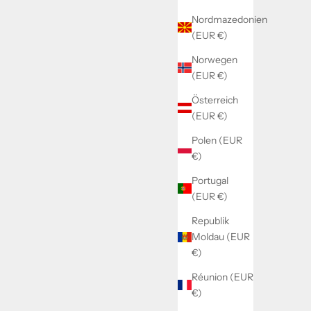
Nordmazedonien
(EUR €)
Norwegen
(EUR €)
Österreich
(EUR €)
Polen (EUR
€)
Portugal
(EUR €)
Republik
Moldau (EUR
€)
Réunion (EUR
€)