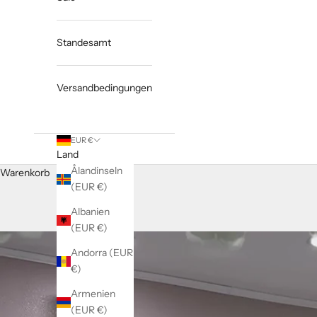
Standesamt
Versandbedingungen
EUR €
Land
Ålandinseln
Warenkorb
(EUR €)
Albanien
(EUR €)
Andorra (EUR
€)
Armenien
(EUR €)