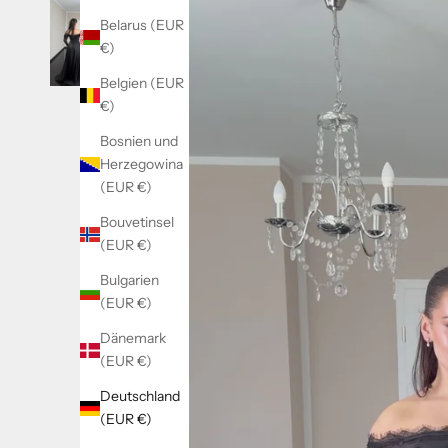
Belarus (EUR
€)
Belgien (EUR
€)
Bosnien und
Herzegowina
(EUR €)
Bouvetinsel
(EUR €)
Bulgarien
(EUR €)
Dänemark
(EUR €)
Deutschland
(EUR €)