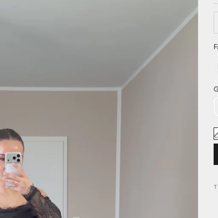
A
F
G
T