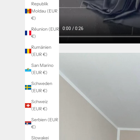
Republik
Moldau (EUR
€)
Réunion (EUR
€)
Rumänien
(EUR €)
San Marino
(EUR €)
Schweden
(EUR €)
Schweiz
(EUR €)
Serbien (EUR
€)
Slowakei