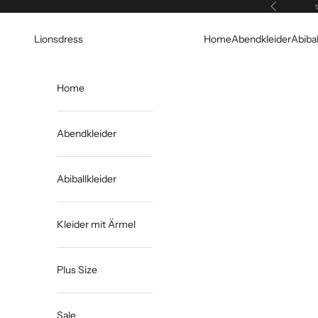
Zum Inhalt springen
Zurück
Lionsdress
Home
Abendkleider
Abibal
Home
Abendkleider
Abiballkleider
Kleider mit Ärmel
Plus Size
Sale