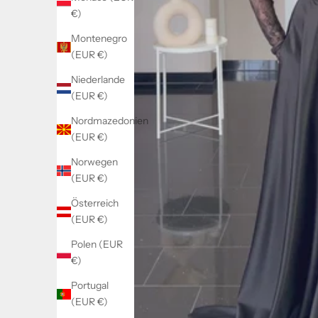
€)
Montenegro
(EUR €)
Niederlande
(EUR €)
Nordmazedonien
(EUR €)
Norwegen
(EUR €)
Österreich
(EUR €)
Polen (EUR
€)
Portugal
(EUR €)