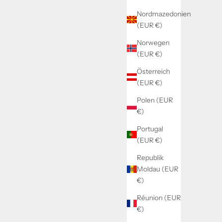
Nordmazedonien
(EUR €)
Norwegen
(EUR €)
Österreich
(EUR €)
Polen (EUR
€)
Portugal
(EUR €)
Republik
Moldau (EUR
€)
Réunion (EUR
€)