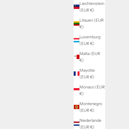
Liechtenstein
(EUR €)
Litauen (EUR
€)
Luxemburg
(EUR €)
Malta (EUR
€)
Mayotte
(EUR €)
Monaco (EUR
€)
Montenegro
(EUR €)
Niederlande
(EUR €)