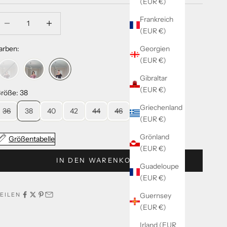
(EUR €)
nzahl verringern
Anzahl verringern
Frankreich
(EUR €)
Georgien
arben:
(EUR €)
Gibraltar
(EUR €)
röße: 38
Griechenland
36
38
40
42
44
46
48
50
(EUR €)
Grönland
Größentabelle
(EUR €)
IN DEN WARENKORB
Guadeloupe
(EUR €)
Guernsey
EILEN
(EUR €)
Irland (EUR