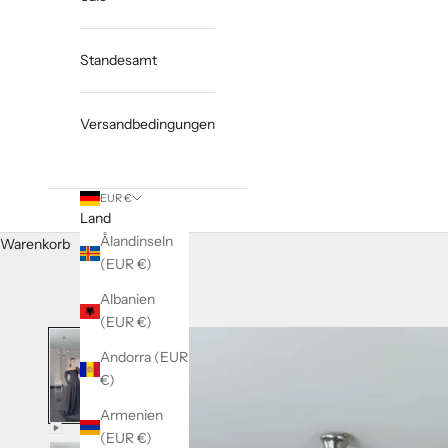
Standesamt
Versandbedingungen
EUR €
Land
Ålandinseln
Warenkorb
(EUR €)
Albanien
(EUR €)
Andorra (EUR
€)
Armenien
(EUR €)