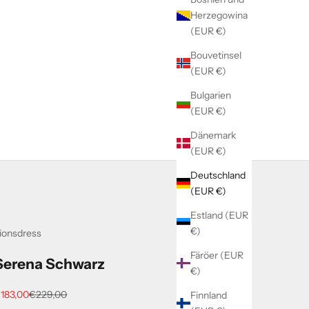
Herzegowina
(EUR €)
Bouvetinsel
(EUR €)
Bulgarien
(EUR €)
Dänemark
(EUR €)
Deutschland
(EUR €)
Estland (EUR
€)
ionsdress
Färöer (EUR
Serena Schwarz
€)
ngebot
Regulärer Preis
183,00
€229,00
Finnland