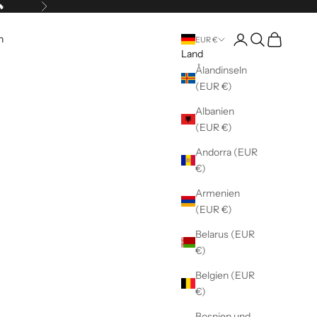
🔥
Vor
Kundenkontoseite 
Suche öffnen
Warenkorb 
n
EUR €
Land
Ålandinseln
(EUR €)
Albanien
(EUR €)
Andorra (EUR
€)
Armenien
(EUR €)
Belarus (EUR
€)
Belgien (EUR
€)
Bosnien und