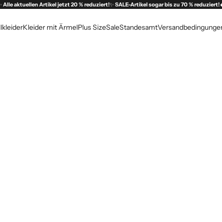
✨
Alle aktuellen Artikel jetzt 20 % reduziert!
✨
SALE-Artikel sogar bis zu 70 % reduziert!
lkleider
Kleider mit Ärmel
Plus Size
Sale
Standesamt
Versandbedingunge