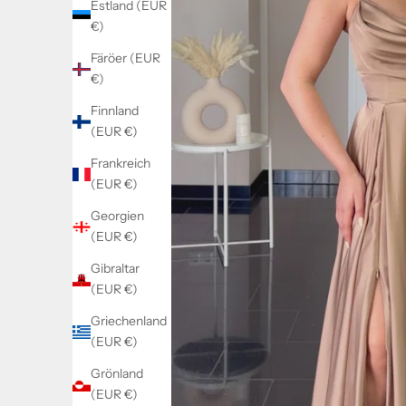
Estland (EUR
€)
Färöer (EUR
€)
Finnland
(EUR €)
Frankreich
(EUR €)
Georgien
(EUR €)
Gibraltar
(EUR €)
Griechenland
(EUR €)
Grönland
(EUR €)