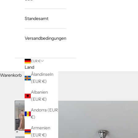
Standesamt
Versandbedingungen
EUR €
Land
Ålandinseln
Warenkorb
(EUR €)
Albanien
(EUR €)
Andorra (EUR
€)
Armenien
(EUR €)