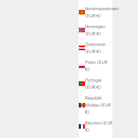
Nordmazedonien
(EUR €)
Norwegen
(EUR €)
Österreich
(EUR €)
Polen (EUR
€)
Portugal
(EUR €)
Republik
Moldau (EUR
€)
Réunion (EUR
€)