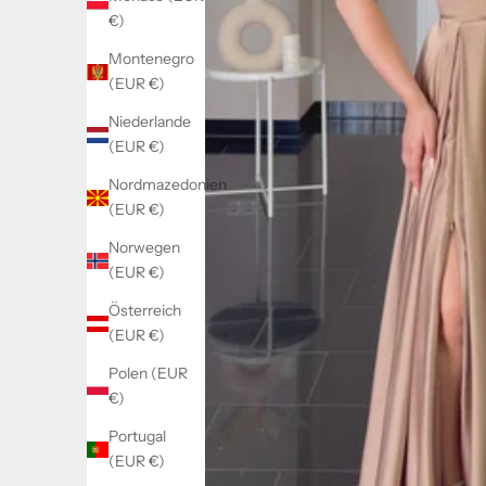
€)
Montenegro
(EUR €)
Niederlande
(EUR €)
Nordmazedonien
(EUR €)
Norwegen
(EUR €)
Österreich
(EUR €)
Polen (EUR
€)
Portugal
(EUR €)