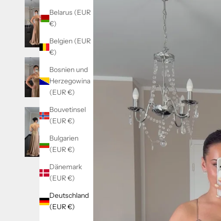
Belarus (EUR
€)
Belgien (EUR
€)
Bosnien und
Herzegowina
(EUR €)
Bouvetinsel
(EUR €)
Bulgarien
(EUR €)
Dänemark
(EUR €)
Deutschland
(EUR €)