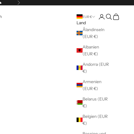
🔥
Vor
Kundenkontoseite 
Suche öffnen
Warenkorb 
n
EUR €
Land
Ålandinseln
(EUR €)
Albanien
(EUR €)
Andorra (EUR
€)
Armenien
(EUR €)
Belarus (EUR
€)
Belgien (EUR
€)
Bosnien und