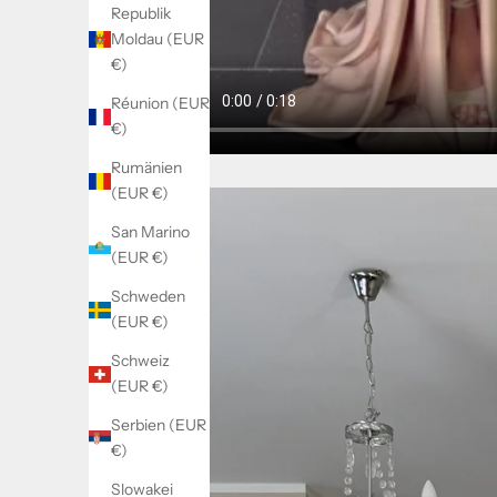
Republik
Moldau (EUR
€)
Réunion (EUR
€)
Rumänien
(EUR €)
San Marino
(EUR €)
Schweden
(EUR €)
Schweiz
(EUR €)
Serbien (EUR
€)
Slowakei