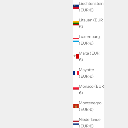
Liechtenstein
(EUR €)
Litauen (EUR
€)
Luxemburg
(EUR €)
Malta (EUR
€)
Mayotte
(EUR €)
Monaco (EUR
€)
Montenegro
(EUR €)
Niederlande
(EUR €)