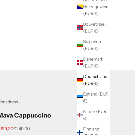
Herzegowina
(EUR €)
Bouvetinsel
(EUR €)
Bulgarien
(EUR €)
Dänemark
(EUR €)
Deutschland
(EUR €)
Estland (EUR
€)
ionsdress
Färöer (EUR
Mava Cappuccino
€)
ngebot
Regulärer Preis
199,00
€249,00
Finnland