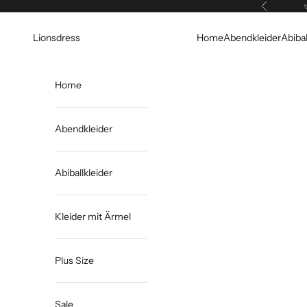
Zum Inhalt springen
Zurück
Lionsdress
Home
Abendkleider
Abibal
Home
Abendkleider
Abiballkleider
Kleider mit Ärmel
Plus Size
Sale