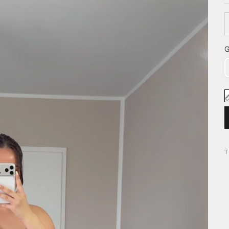
A
G
T