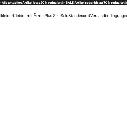
✨
Alle aktuellen Artikel jetzt 20 % reduziert!
✨
SALE-Artikel sogar bis zu 70 % reduziert!
lkleider
Kleider mit Ärmel
Plus Size
Sale
Standesamt
Versandbedingunge