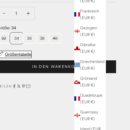
(EUR €)
nzahl verringern
Anzahl verringern
Frankreich
(EUR €)
Georgien
röße: 34
(EUR €)
32
34
36
38
40
Gibraltar
(EUR €)
Größentabelle
Griechenland
IN DEN WARENKORB
(EUR €)
Grönland
(EUR €)
EILEN
Guadeloupe
(EUR €)
Guernsey
(EUR €)
Irland (EUR