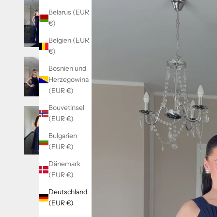
Belarus (EUR
€)
Belgien (EUR
€)
Bosnien und
Herzegowina
(EUR €)
Bouvetinsel
(EUR €)
Bulgarien
(EUR €)
Dänemark
(EUR €)
Deutschland
(EUR €)