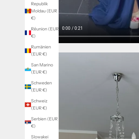
Republik
Moldau (EUR
€)
Réunion (EUR
€)
Rumänien
(EUR €)
San Marino
(EUR €)
Schweden
(EUR €)
Schweiz
(EUR €)
Serbien (EUR
€)
Slowakei