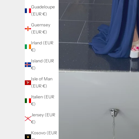
Guadeloupe
(EUR €)
Guernsey
(EUR €)
Irland (EUR
€)
Island (EUR
€)
Isle of Man
(EUR €)
Italien (EUR
€)
Jersey (EUR
€)
Kosovo (EUR