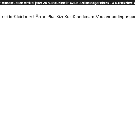
✨
Alle aktuellen Artikel jetzt 20 % reduziert!
✨
SALE-Artikel sogar bis zu 70 % reduziert!
lkleider
Kleider mit Ärmel
Plus Size
Sale
Standesamt
Versandbedingunge