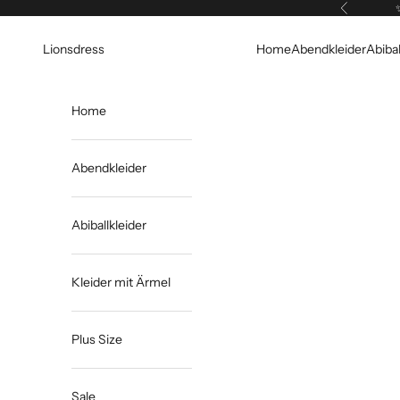
Zum Inhalt springen
Zurück
Lionsdress
Home
Abendkleider
Abibal
Home
Abendkleider
Abiballkleider
Kleider mit Ärmel
Plus Size
Sale