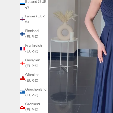
Estland (EUR
€)
Färöer (EUR
€)
Finnland
(EUR €)
Frankreich
(EUR €)
Georgien
(EUR €)
Gibraltar
(EUR €)
Griechenland
(EUR €)
Grönland
(EUR €)