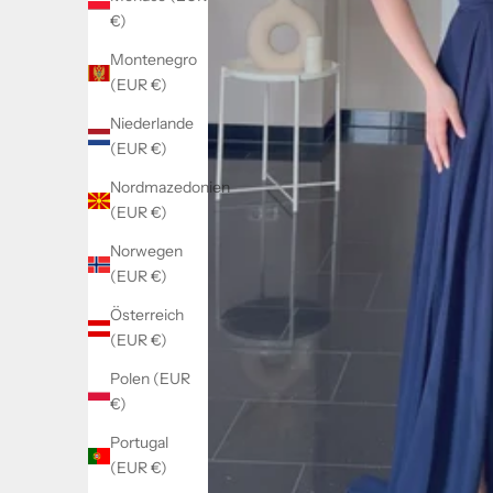
€)
Montenegro
(EUR €)
Niederlande
(EUR €)
Nordmazedonien
(EUR €)
Norwegen
(EUR €)
Österreich
(EUR €)
Polen (EUR
€)
Portugal
(EUR €)