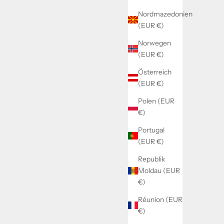
Nordmazedonien
(EUR €)
Norwegen
(EUR €)
Österreich
(EUR €)
Polen (EUR
€)
Portugal
(EUR €)
Republik
Moldau (EUR
€)
Réunion (EUR
€)