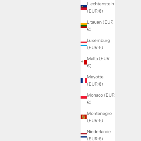
Liechtenstein
(EUR €)
Litauen (EUR
€)
Luxemburg
(EUR €)
Malta (EUR
€)
Mayotte
(EUR €)
Monaco (EUR
€)
Montenegro
(EUR €)
Niederlande
(EUR €)