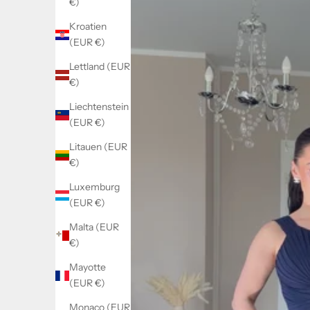
€)
Kroatien
(EUR €)
Lettland (EUR
€)
Liechtenstein
(EUR €)
Litauen (EUR
€)
Luxemburg
(EUR €)
Malta (EUR
€)
Mayotte
(EUR €)
Monaco (EUR