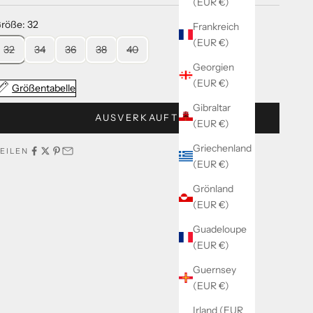
(EUR €)
röße: 32
Frankreich
(EUR €)
32
34
36
38
40
Georgien
(EUR €)
Größentabelle
Gibraltar
AUSVERKAUFT
(EUR €)
Griechenland
EILEN
(EUR €)
Grönland
(EUR €)
Guadeloupe
(EUR €)
Guernsey
(EUR €)
Irland (EUR