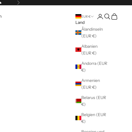
🔥
Vor
Kundenkontoseite 
Suche öffnen
Warenkorb 
n
EUR €
Land
Ålandinseln
(EUR €)
Albanien
(EUR €)
Andorra (EUR
€)
Armenien
(EUR €)
Belarus (EUR
€)
Belgien (EUR
€)
Bosnien und