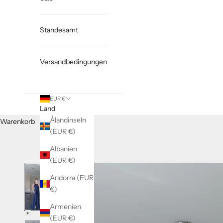
Standesamt
Versandbedingungen
EUR €
Land
Ålandinseln
Warenkorb
(EUR €)
Albanien
(EUR €)
Andorra (EUR
€)
Armenien
(EUR €)