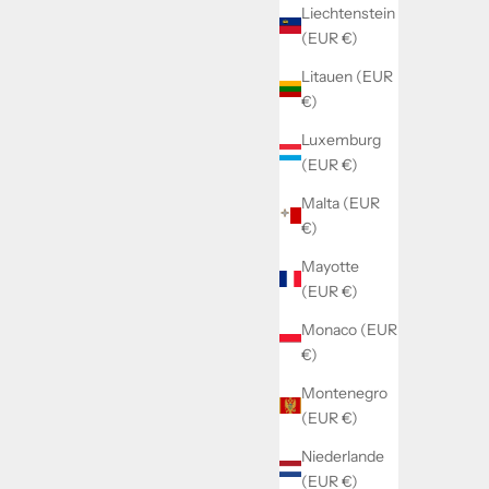
Liechtenstein
(EUR €)
Litauen (EUR
€)
Luxemburg
(EUR €)
Malta (EUR
€)
Mayotte
(EUR €)
Monaco (EUR
€)
Montenegro
(EUR €)
Niederlande
(EUR €)