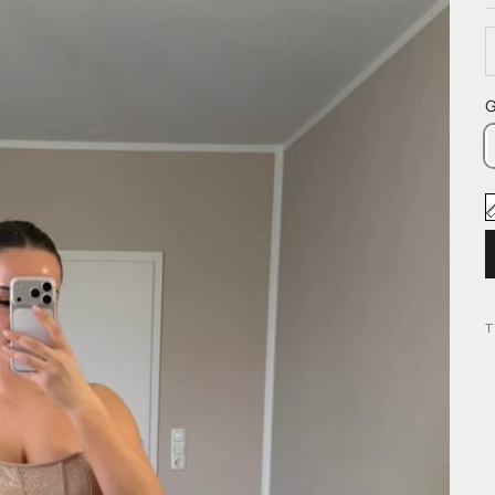
A
G
T