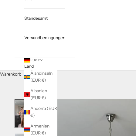
Standesamt
Versandbedingungen
EUR €
Land
Ålandinseln
Warenkorb
(EUR €)
Albanien
(EUR €)
Andorra (EUR
€)
Armenien
(EUR €)