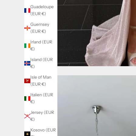
Guadeloupe
(EUR €)
Guernsey
(EUR €)
Irland (EUR
€)
Island (EUR
€)
Isle of Man
(EUR €)
Italien (EUR
€)
Jersey (EUR
€)
Kosovo (EUR