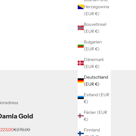
Herzegowina
(EUR €)
Bouvetinsel
(EUR €)
Bulgarien
(EUR €)
Dänemark
(EUR €)
Deutschland
(EUR €)
Estland (EUR
€)
ionsdress
Färöer (EUR
Damla Gold
€)
ngebot
Regulärer Preis
223,00
€279,00
Finnland