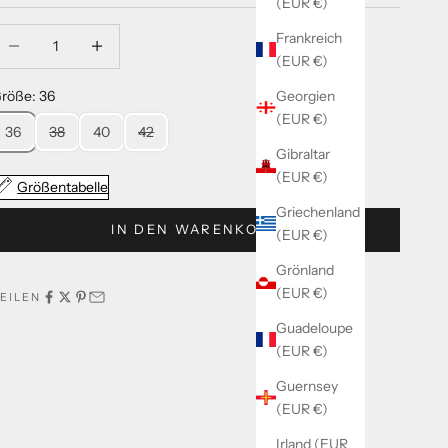
(EUR €)
nzahl verringern
Anzahl verringern
Frankreich
(EUR €)
Georgien
röße: 36
(EUR €)
36
38
40
42
Gibraltar
(EUR €)
Größentabelle
Griechenland
IN DEN WARENKORB
(EUR €)
Grönland
(EUR €)
EILEN
Guadeloupe
(EUR €)
Guernsey
(EUR €)
Irland (EUR