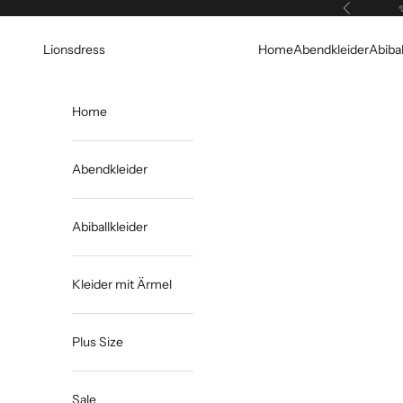
Zum Inhalt springen
Zurück
Lionsdress
Home
Abendkleider
Abibal
Home
Abendkleider
Abiballkleider
Kleider mit Ärmel
Plus Size
Sale