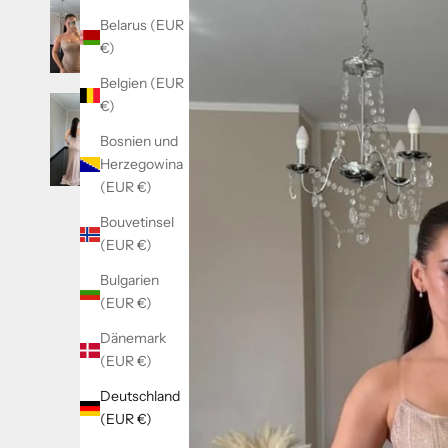
Belarus (EUR
€)
Belgien (EUR
€)
Bosnien und
Herzegowina
(EUR €)
Bouvetinsel
(EUR €)
Bulgarien
(EUR €)
Dänemark
(EUR €)
Deutschland
(EUR €)