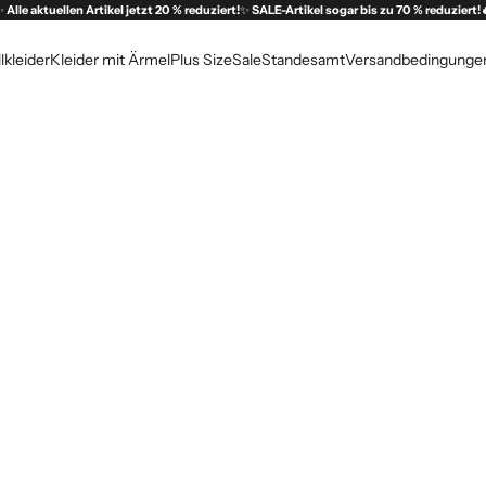
✨
Alle aktuellen Artikel jetzt 20 % reduziert!
✨
SALE-Artikel sogar bis zu 70 % reduziert!
lkleider
Kleider mit Ärmel
Plus Size
Sale
Standesamt
Versandbedingunge