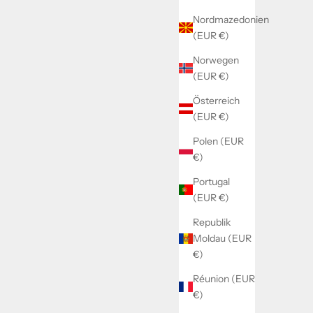
Nordmazedonien
(EUR €)
Norwegen
(EUR €)
Österreich
(EUR €)
Polen (EUR
€)
Portugal
(EUR €)
Republik
Moldau (EUR
€)
Réunion (EUR
€)