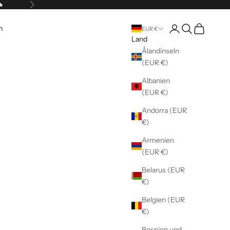
🔥
Vor
Kundenkontoseite 
Suche öffnen
Warenkorb 
n
EUR €
Land
Ålandinseln
(EUR €)
Albanien
(EUR €)
Andorra (EUR
€)
Armenien
(EUR €)
Belarus (EUR
€)
Belgien (EUR
€)
Bosnien und