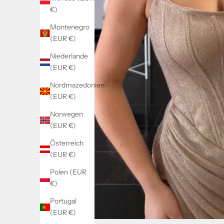
€)
Montenegro
(EUR €)
Niederlande
(EUR €)
Nordmazedonien
(EUR €)
Norwegen
(EUR €)
Österreich
(EUR €)
Polen (EUR
€)
Portugal
(EUR €)