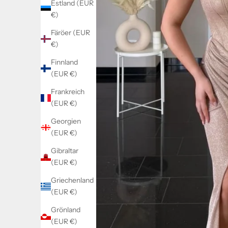
Estland (EUR
€)
Färöer (EUR
€)
Finnland
(EUR €)
Frankreich
(EUR €)
Georgien
(EUR €)
Gibraltar
(EUR €)
Griechenland
(EUR €)
Grönland
(EUR €)