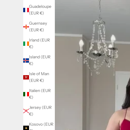
Guadeloupe
(EUR €)
Guernsey
(EUR €)
Irland (EUR
€)
Island (EUR
€)
Isle of Man
(EUR €)
Italien (EUR
€)
Jersey (EUR
€)
Kosovo (EUR