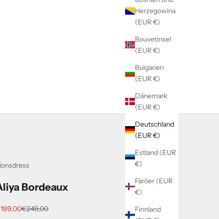
Herzegowina
(EUR €)
Bouvetinsel
(EUR €)
Bulgarien
(EUR €)
Dänemark
(EUR €)
Deutschland
(EUR €)
Estland (EUR
€)
ionsdress
Färöer (EUR
Aliya Bordeaux
€)
ngebot
Regulärer Preis
199,00
€249,00
Finnland