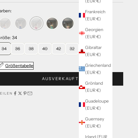
(EUR €)
arben:
Frankreich
(EUR €)
Georgien
(EUR €)
röße: 34
Gibraltar
34
36
38
40
42
32
(EUR €)
Griechenland
Größentabelle
(EUR €)
AUSVERKAUFT
Grönland
(EUR €)
EILEN
Guadeloupe
(EUR €)
Guernsey
(EUR €)
Irland (EUR