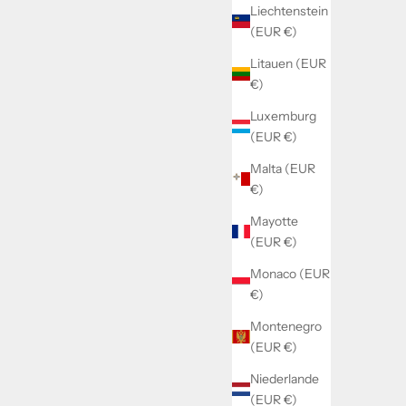
Liechtenstein
(EUR €)
Litauen (EUR
€)
Luxemburg
(EUR €)
Malta (EUR
€)
Mayotte
(EUR €)
Monaco (EUR
€)
Montenegro
(EUR €)
Niederlande
(EUR €)