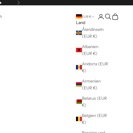
🔥
Vor
Kundenkontoseite 
Suche öffnen
Warenkorb 
n
EUR €
Land
Ålandinseln
(EUR €)
Albanien
(EUR €)
Andorra (EUR
€)
Armenien
(EUR €)
Belarus (EUR
€)
Belgien (EUR
€)
Bosnien und