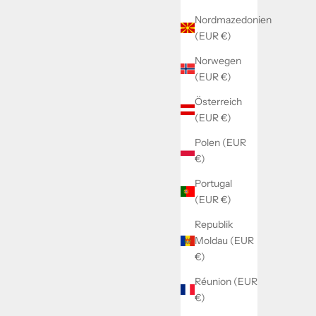
Nordmazedonien
(EUR €)
Norwegen
(EUR €)
Österreich
(EUR €)
Polen (EUR
€)
Portugal
(EUR €)
Republik
Moldau (EUR
€)
Réunion (EUR
€)