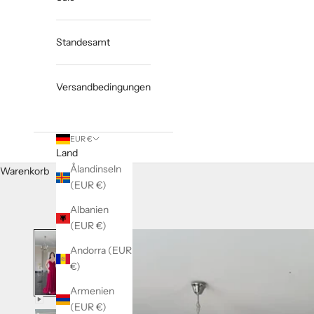
Standesamt
Versandbedingungen
EUR €
Land
Ålandinseln
Warenkorb
(EUR €)
Albanien
(EUR €)
Andorra (EUR
€)
Armenien
(EUR €)