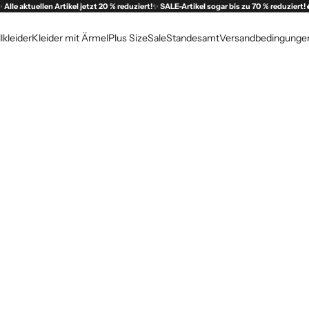
✨
Alle aktuellen Artikel jetzt 20 % reduziert!
✨
SALE-Artikel sogar bis zu 70 % reduziert!
lkleider
Kleider mit Ärmel
Plus Size
Sale
Standesamt
Versandbedingunge