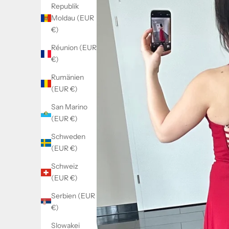
Republik
Moldau (EUR
€)
Réunion (EUR
€)
Rumänien
(EUR €)
San Marino
(EUR €)
Schweden
(EUR €)
Schweiz
(EUR €)
Serbien (EUR
€)
Slowakei