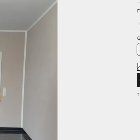
F
G
T