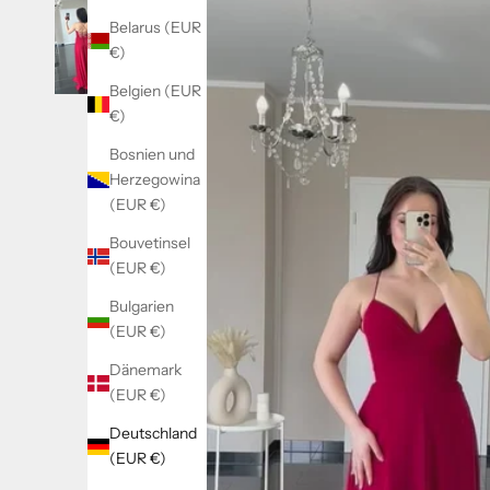
Belarus (EUR
€)
Belgien (EUR
€)
Bosnien und
Herzegowina
(EUR €)
Bouvetinsel
(EUR €)
Bulgarien
(EUR €)
Dänemark
(EUR €)
Deutschland
(EUR €)