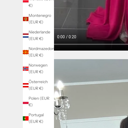
€)
Montenegro
(EUR €)
Niederlande
(EUR €)
Nordmazedonien
(EUR €)
Norwegen
(EUR €)
Österreich
(EUR €)
Polen (EUR
€)
Portugal
(EUR €)