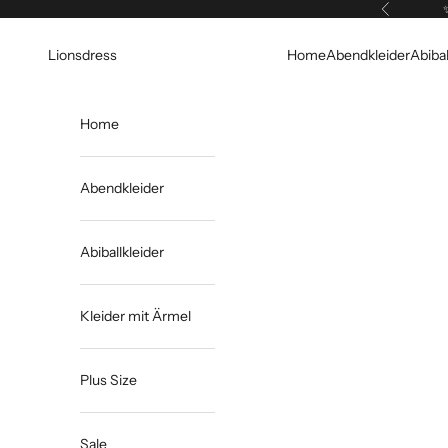
Zum Inhalt springen
Zurück
Lionsdress
Home
Abendkleider
Abibal
Home
Abendkleider
Abiballkleider
Kleider mit Ärmel
Plus Size
Sale