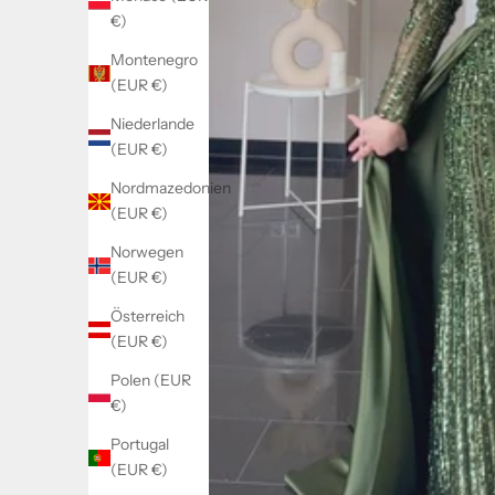
€)
Montenegro
(EUR €)
Niederlande
(EUR €)
Nordmazedonien
(EUR €)
Norwegen
(EUR €)
Österreich
(EUR €)
Polen (EUR
€)
Portugal
(EUR €)