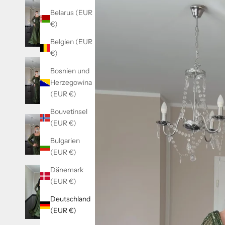
Belarus (EUR
€)
Belgien (EUR
€)
Bosnien und
Herzegowina
(EUR €)
Bouvetinsel
(EUR €)
Bulgarien
(EUR €)
Dänemark
(EUR €)
Deutschland
(EUR €)