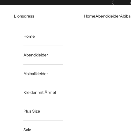
Zum Inhalt springen
Zurück
Lionsdress
Home
Abendkleider
Abibal
Home
Abendkleider
Abiballkleider
Kleider mit Ärmel
Plus Size
Sale