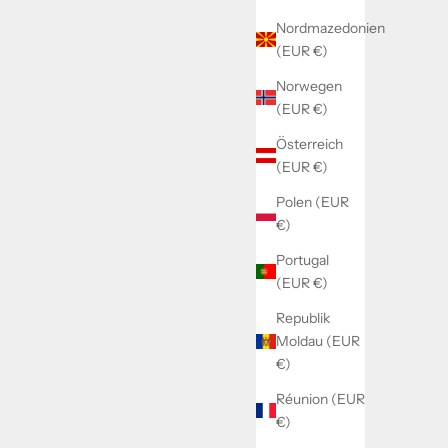
Nordmazedonien
(EUR €)
Norwegen
(EUR €)
Österreich
(EUR €)
Polen (EUR
€)
Portugal
(EUR €)
Republik
Moldau (EUR
€)
Réunion (EUR
€)