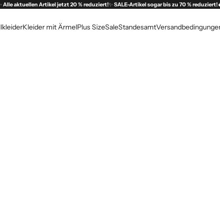
✨
Alle aktuellen Artikel jetzt 20 % reduziert!
✨
SALE-Artikel sogar bis zu 70 % reduziert!
lkleider
Kleider mit Ärmel
Plus Size
Sale
Standesamt
Versandbedingunge