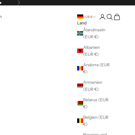
🔥
Vor
Kundenkontoseite 
Suche öffnen
Warenkorb 
n
EUR €
Land
Ålandinseln
(EUR €)
Albanien
(EUR €)
Andorra (EUR
€)
Armenien
(EUR €)
Belarus (EUR
€)
Belgien (EUR
€)
Bosnien und