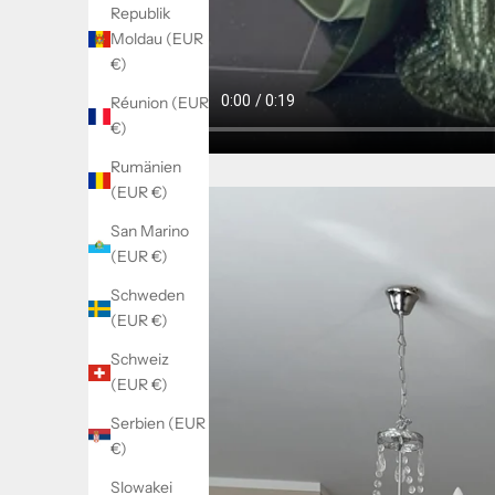
Republik
Moldau (EUR
€)
Réunion (EUR
€)
Rumänien
(EUR €)
San Marino
(EUR €)
Schweden
(EUR €)
Schweiz
(EUR €)
Serbien (EUR
€)
Slowakei