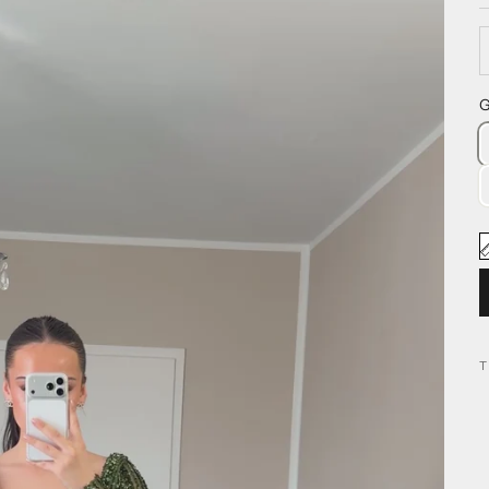
A
G
T