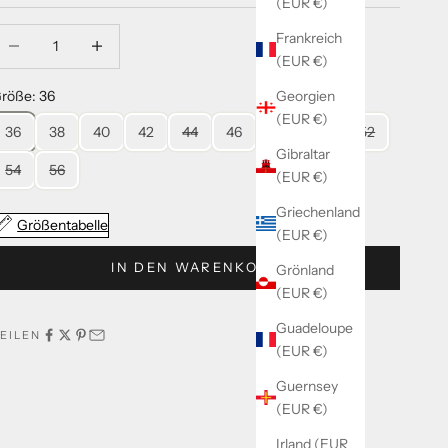
(EUR €)
nzahl verringern
Anzahl verringern
Frankreich
(EUR €)
Georgien
röße: 36
(EUR €)
36
38
40
42
44
46
48
50
52
Gibraltar
54
56
(EUR €)
Griechenland
Größentabelle
(EUR €)
IN DEN WARENKORB
Grönland
(EUR €)
Guadeloupe
EILEN
(EUR €)
Guernsey
(EUR €)
Irland (EUR