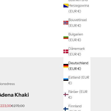
Herzegowina
(EUR €)
Bouvetinsel
(EUR €)
Bulgarien
(EUR €)
Dänemark
(EUR €)
Deutschland
(EUR €)
Estland (EUR
€)
ionsdress
Färöer (EUR
Adena Khaki
€)
ngebot
Regulärer Preis
223,00
€279,00
Finnland