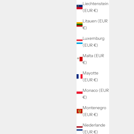
Liechtenstein
(EUR €)
Litauen (EUR
€)
Luxemburg
(EUR €)
Malta (EUR
€)
Mayotte
(EUR €)
Monaco (EUR
€)
Montenegro
(EUR €)
Niederlande
(EUR €)