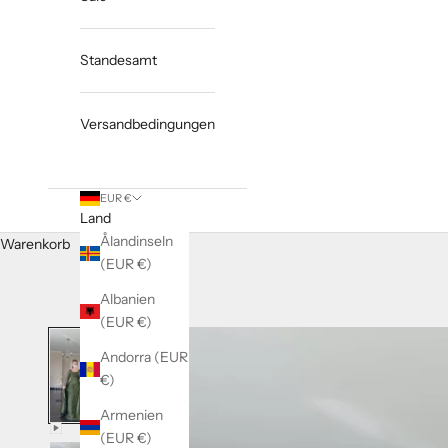
Standesamt
Versandbedingungen
EUR €
Land
Ålandinseln
Warenkorb
(EUR €)
Albanien
(EUR €)
Andorra (EUR
€)
Armenien
(EUR €)